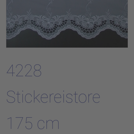
4228
Stickereistore
175 cm