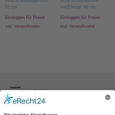
0458 Scheibengardine
0834 Stickereistores
60 cm
weiß/beige 145 cm
Einloggen für Preise
Einloggen für Preise
zzgl.
Versandkosten
zzgl.
Versandkosten
Cookie-Einstellungen