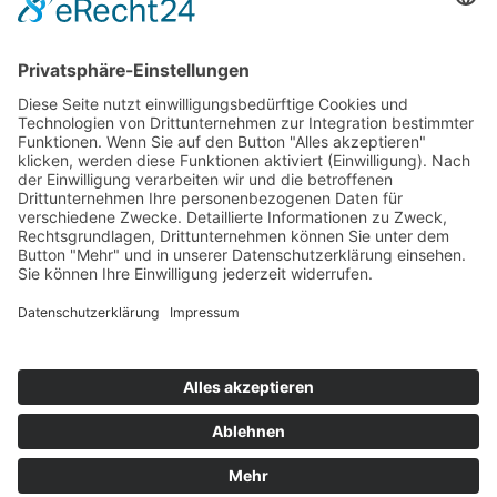
Stickereien & Textilien GmbH| Alle Rechte vorbehalten