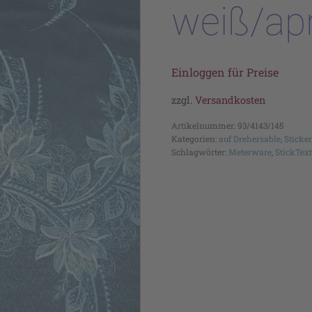
weiß/ap
Einloggen für Preise
zzgl.
Versandkosten
Artikelnummer:
93/4143/145
Kategorien:
auf Drehersable
,
Sticke
Schlagwörter:
Meterware
,
StickText