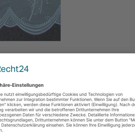
e,
3 cm,