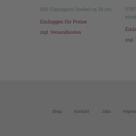
060 Glanzgarn-Sockel ca 35 cm
0787
eine
Einloggen für Preise
Einl
zzgl.
Versandkosten
zzgl.
Shop
Kontakt
Jobs
Impre