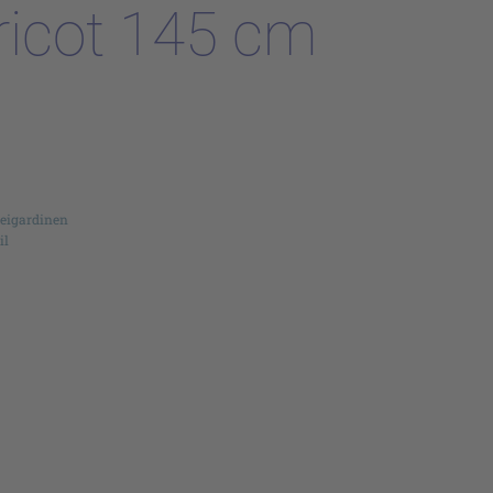
ricot 145 cm
reigardinen
il