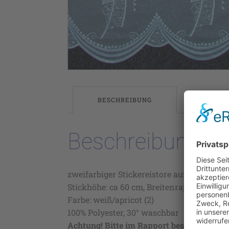
BESCHREIBUNG
Beschreibung
zweifarbiger Stickereistore auf Webgardin
Stickhöhe: ca 60 cm, Breitenrapport ca 16,
Farbe: weiß/apricot (2)
100% Polyester, 30° waschbar
Achtung! Bitte im Rapport bestellen!