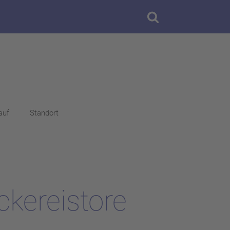
auf
Standort
ckereistore