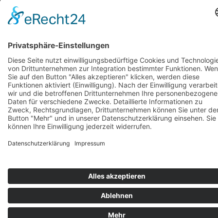
Stickereien & Textilien GmbH| Alle Rechte vorbehalten