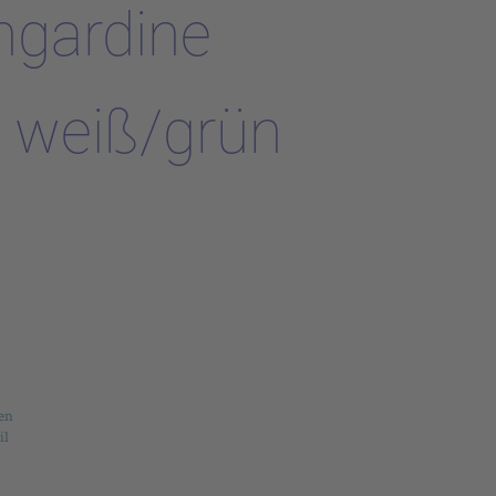
ngardine
" weiß/grün
en
il