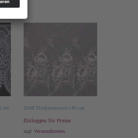
5 cm
0348 Stickereistore 145 cm
Einloggen für Preise
zzgl.
Versandkosten