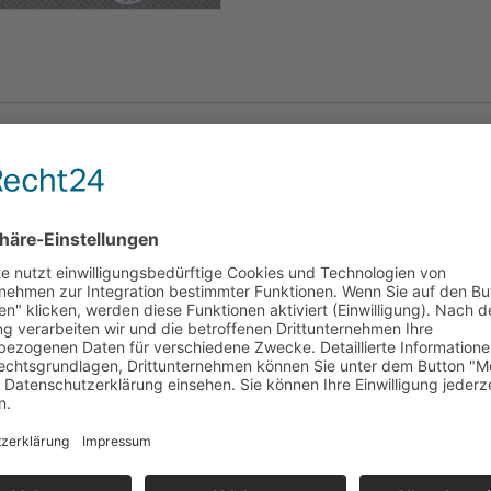
e: weiß/ grün,
a 16,3 cm,