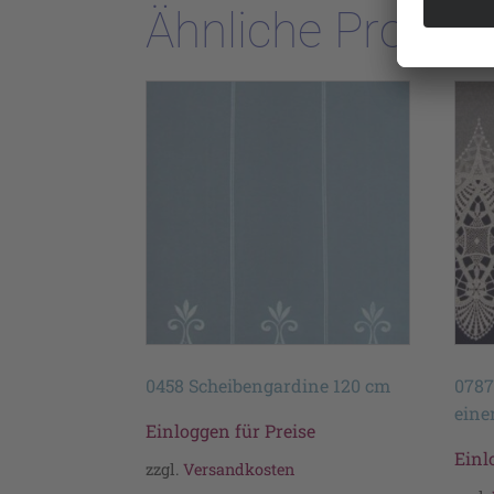
Ähnliche Produk
0458 Scheibengardine 120 cm
0787
eine
Einloggen für Preise
Einl
zzgl.
Versandkosten