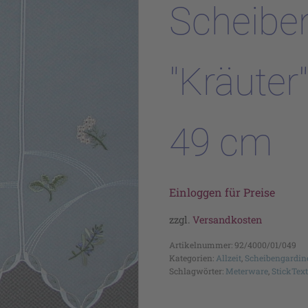
Scheibe
"Kräuter
49 cm
Einloggen für Preise
zzgl.
Versandkosten
Artikelnummer:
92/4000/01/049
Kategorien:
Allzeit
,
Scheibengardin
Schlagwörter:
Meterware
,
StickText