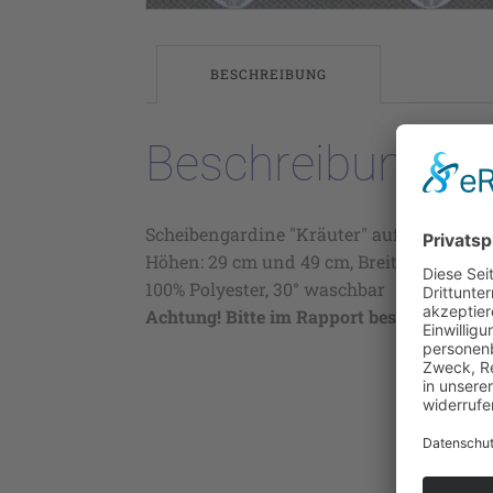
BESCHREIBUNG
Beschreibung
Scheibengardine "Kräuter" auf Voile, Farb
Höhen: 29 cm und 49 cm, Breitenrapport c
100% Polyester, 30° waschbar
Achtung! Bitte im Rapport bestellen!