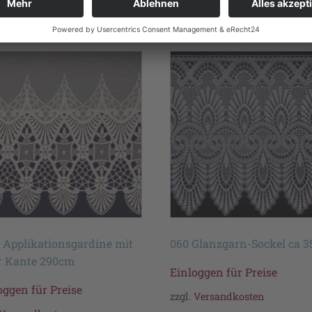
te
 Applikationsgardine mit
060 Glanzgarn-Sockel ca 3
r Kante 290cm
Einloggen für Preise
oggen für Preise
zzgl.
Versandkosten