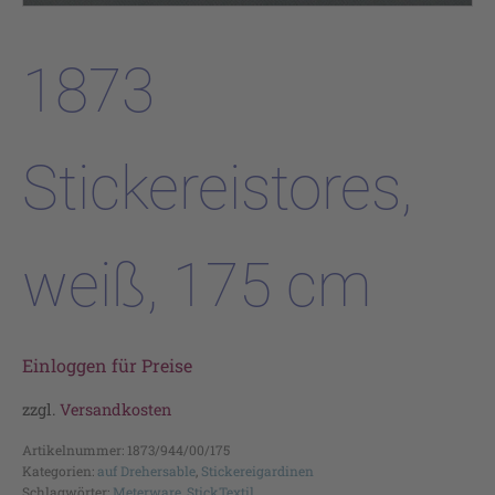
1873
Stickereistores,
weiß, 175 cm
Einloggen für Preise
zzgl.
Versandkosten
Artikelnummer:
1873/944/00/175
Kategorien:
auf Drehersable
,
Stickereigardinen
Schlagwörter:
Meterware
,
StickTextil