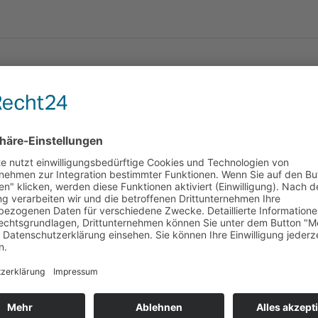
ter Webgardine mit einer Kante,
3 cm
/944/1S
te