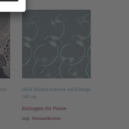
mit
0834 Stickereistores weiß/beige
145 cm
Einloggen für Preise
zzgl.
Versandkosten