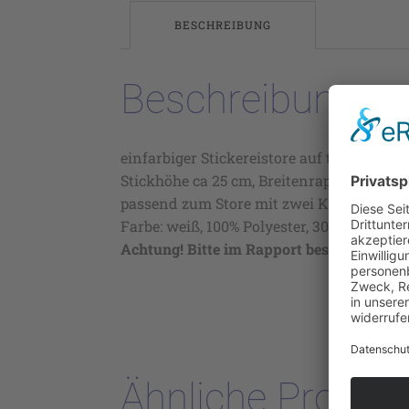
BESCHREIBUNG
Beschreibung
einfarbiger Stickereistore auf transparen
Stickhöhe ca 25 cm, Breitenrapport ca 16,
passend zum Store mit zwei Kanten 1577
Farbe: weiß, 100% Polyester, 30° waschbar
Achtung! Bitte im Rapport bestellen.
Ähnliche Produk