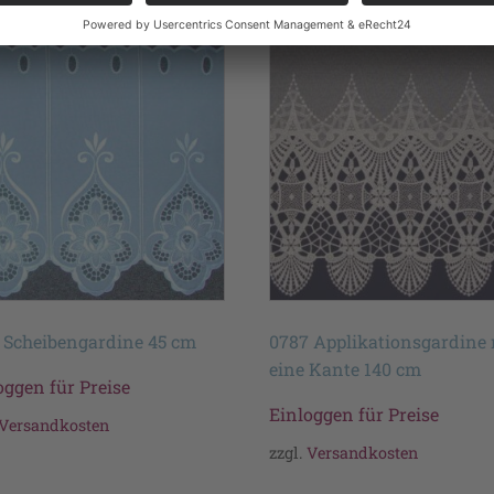
 Scheibengardine 45 cm
0787 Applikationsgardine 
eine Kante 140 cm
oggen für Preise
Einloggen für Preise
Versandkosten
zzgl.
Versandkosten