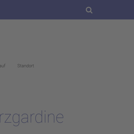
auf
Standort
rzgardine