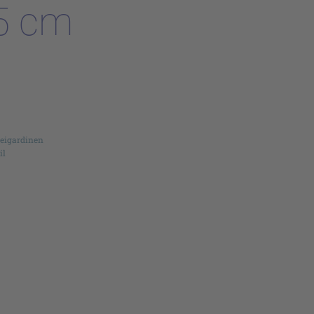
5 cm
reigardinen
il