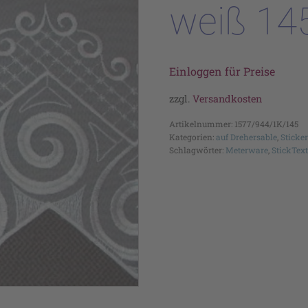
weiß 14
Einloggen für Preise
zzgl.
Versandkosten
Artikelnummer:
1577/944/1K/145
Kategorien:
auf Drehersable
,
Sticke
Schlagwörter:
Meterware
,
StickText