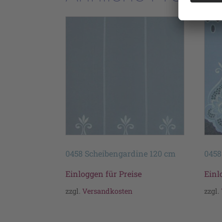
0458 Scheibengardine 120 cm
0458
Einloggen für Preise
Einl
zzgl.
Versandkosten
zzgl.