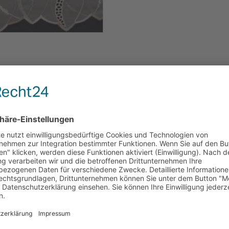
 transparenter Webgardine,
3 cm
 waschbar