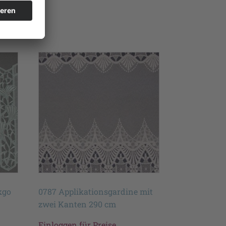
kgo
0787 Applikationsgardine mit
zwei Kanten 290 cm
Einloggen für Preise