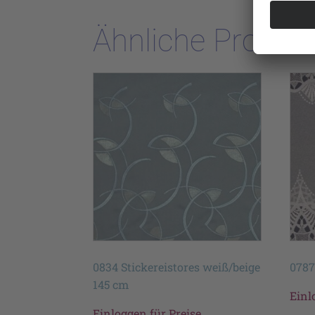
Ähnliche Produk
0834 Stickereistores weiß/beige
0787
145 cm
Einl
Einloggen für Preise