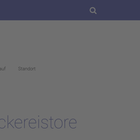
auf
Standort
ckereistore