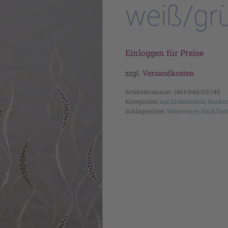
weiß/gr
Einloggen für Preise
zzgl.
Versandkosten
Artikelnummer:
1461/944/03/145
Kategorien:
auf Drehersable
,
Sticke
Schlagwörter:
Meterware
,
StickText