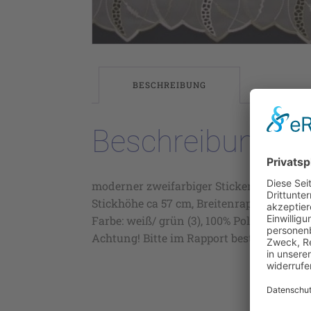
BESCHREIBUNG
Beschreibung
moderner zweifarbiger Stickereistore auf
Stickhöhe ca 57 cm, Breitenrapport ca 16,
Farbe: weiß/ grün (3), 100% Polyester, 30°
Achtung! Bitte im Rapport bestellen.