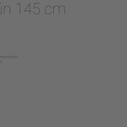
ün 145 cm
reigardinen
il