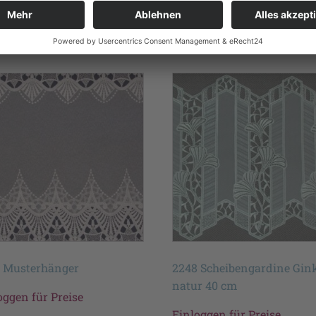
te
 Musterhänger
2248 Scheibengardine Gin
natur 40 cm
oggen für Preise
Einloggen für Preise