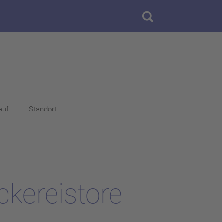
auf
Standort
ckereistore