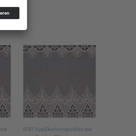
mit
0787 Applikationsgardine mit