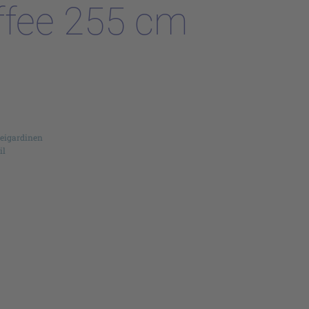
ffee 255 cm
reigardinen
il