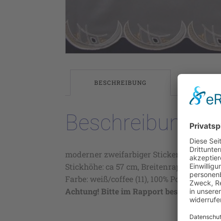
BESCHREIBUNG
Beschreibung
moderner zweifarbiger Stickereistore auf
Stickhöhe: ca 57 cm, Breitenrapport ca 16,
Farbe: weiß/coffee (11), 100% Polyester, 3
Achtung! Bitte im Rapport bestellen!