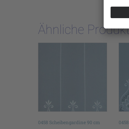
Ähnliche Produk
0458 Scheibengardine 90 cm
0458