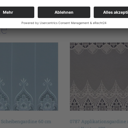
te
 Scheibengardine 60 cm
0787 Applikationsgardine 