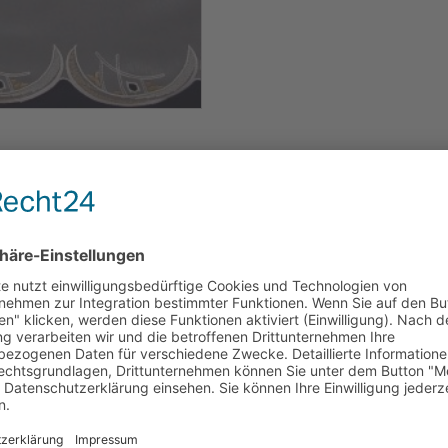
 Webgardine,
3 cm,
0#b0 C waschbar