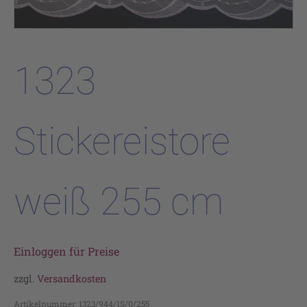
1323
Stickereistore
weiß 255 cm
Einloggen für Preise
zzgl.
Versandkosten
Artikelnummer:
1323/944/1S/0/255