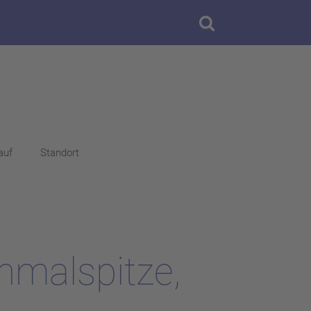
auf
Standort
hmalspitze,