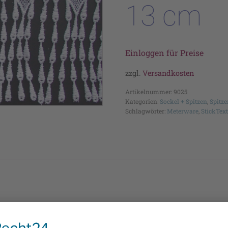
13 cm
Einloggen für Preise
zzgl.
Versandkosten
Artikelnummer:
9025
Kategorien:
Sockel + Spitzen
,
Spitze
Schlagwörter:
Meterware
,
StickText
, Farbe: weiß, 100% Polyester, 30° waschbar