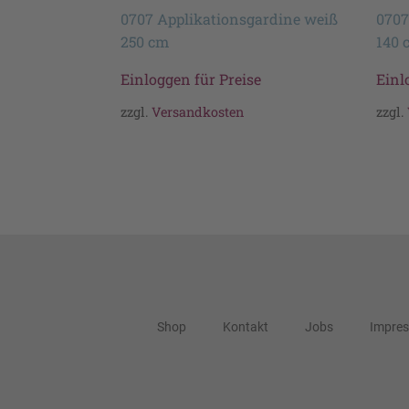
0707 Applikationsgardine weiß
0707
250 cm
140 
Einloggen für Preise
Einl
zzgl.
Versandkosten
zzgl.
Shop
Kontakt
Jobs
Impre