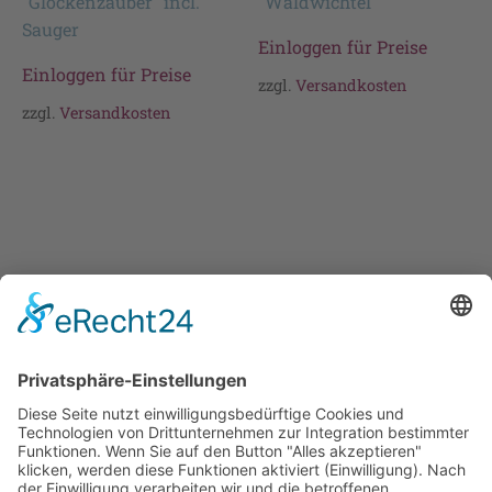
"Glockenzauber" incl.
"Waldwichtel"
Sauger
Einloggen für Preise
Einloggen für Preise
zzgl.
Versandkosten
zzgl.
Versandkosten
Cookie-Einstellungen