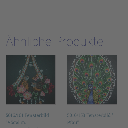
Ähnliche Produkte
5016/101 Fensterbild
5016/158 Fensterbild "
"Vögel m.
Pfau"