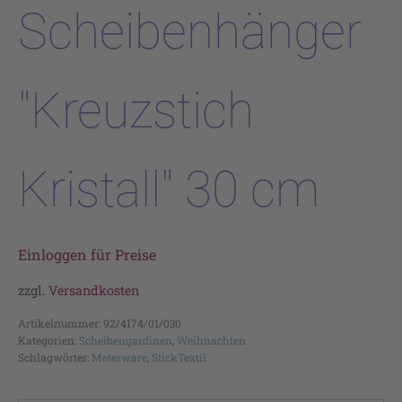
Scheibenhänger
"Kreuzstich
Kristall" 30 cm
Einloggen für Preise
zzgl.
Versandkosten
Artikelnummer:
92/4174/01/030
Kategorien:
Scheibengardinen
,
Weihnachten
Schlagwörter:
Meterware
,
StickTextil