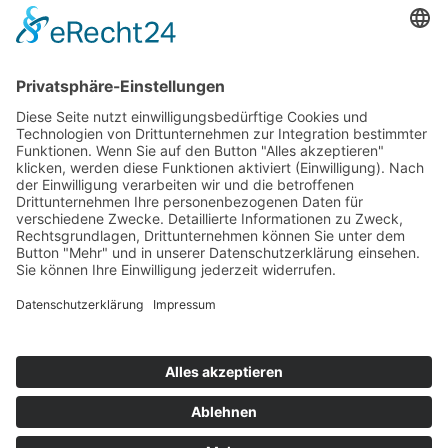
Stickereien & Textilien GmbH| Alle Rechte vorbehalten