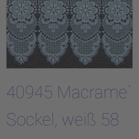
40945 Macrame`
Sockel, weiß 58