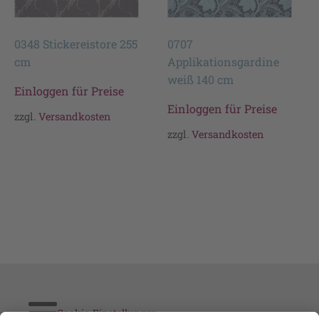
0348 Stickereistore 255
0707
cm
Applikationsgardine
weiß 140 cm
Einloggen für Preise
Einloggen für Preise
zzgl.
Versandkosten
zzgl.
Versandkosten
Cookie-Einstellungen