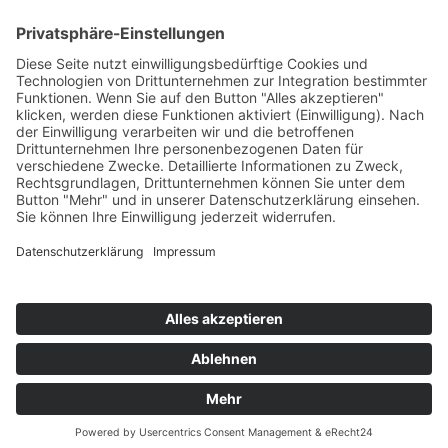
Stickereien & Textilien GmbH| Alle Rechte vorbehalten
Translate »