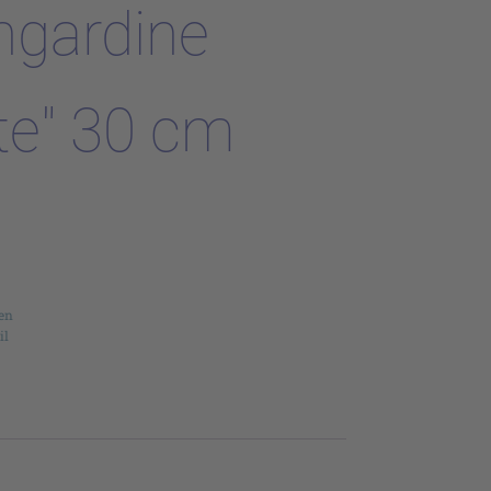
ngardine
te" 30 cm
en
il