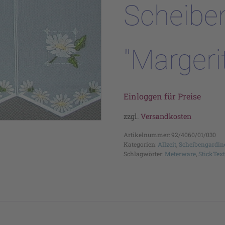
Scheibe
"Margeri
Einloggen für Preise
zzgl.
Versandkosten
Artikelnummer:
92/4060/01/030
Kategorien:
Allzeit
,
Scheibengardin
Schlagwörter:
Meterware
,
StickText