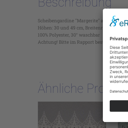
Beschreibung
Scheibengardine "Margerite" auf Voile, Far
Höhen: 30 und 49 cm, Breitenrapport ca 16
100% Polyester, 30° waschbar
Achtung! Bitte im Rapport bestellen!
Ähnliche Produk