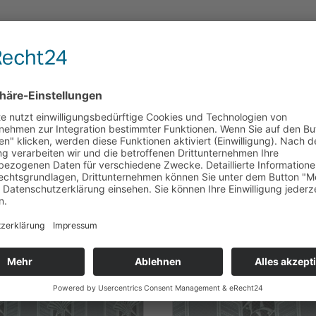
be: weiß/ gelb,
,3 cm,
te