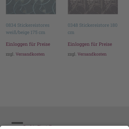
0834 Stickereistores
0348 Stickereistore 180
weiß/beige 175 cm
cm
Einloggen für Preise
Einloggen für Preise
zzgl.
Versandkosten
zzgl.
Versandkosten
Cookie-Einstellungen