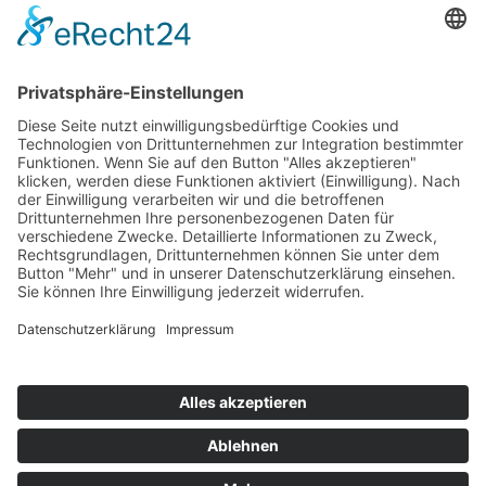
Stickereien & Textilien GmbH| Alle Rechte vorbehalten