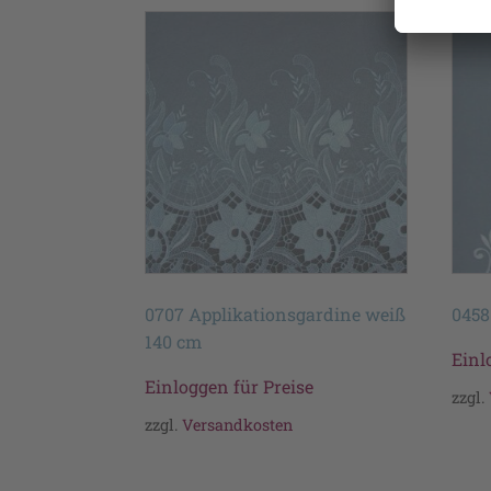
0707 Applikationsgardine weiß
0458
140 cm
Einl
Einloggen für Preise
zzgl.
zzgl.
Versandkosten