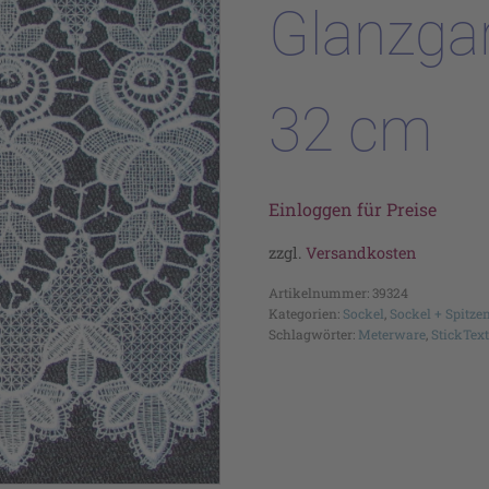
Glanzga
32 cm
Einloggen für Preise
zzgl.
Versandkosten
Artikelnummer:
39324
Kategorien:
Sockel
,
Sockel + Spitze
Schlagwörter:
Meterware
,
StickText