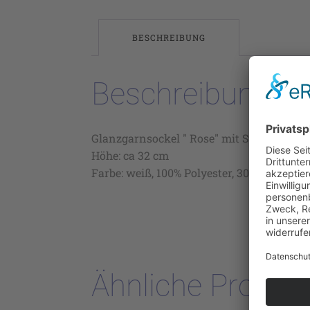
BESCHREIBUNG
Beschreibung
Glanzgarnsockel " Rose" mit Stangendurc
Höhe: ca 32 cm
Farbe: weiß, 100% Polyester, 30° waschbar
Ähnliche Produk