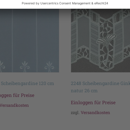
 Scheibengardine 120 cm
2248 Scheibengardine Gin
natur 26 cm
oggen für Preise
Einloggen für Preise
Versandkosten
zzgl.
Versandkosten