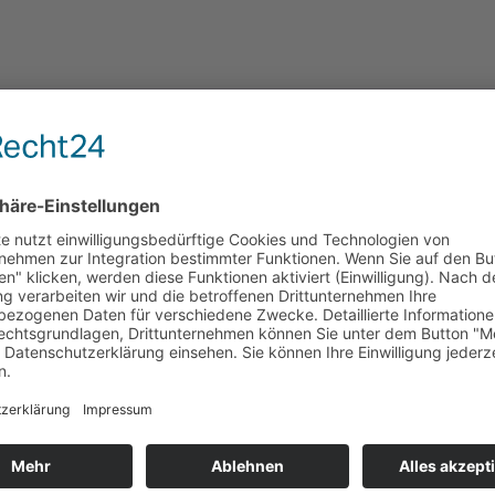
hzug,
te