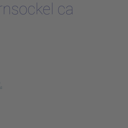
rnsockel ca
n
il