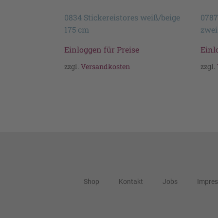
0834 Stickereistores weiß/beige
0787
175 cm
zwei
Einloggen für Preise
Einl
zzgl.
Versandkosten
zzgl.
Shop
Kontakt
Jobs
Impre