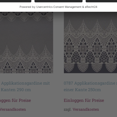
 Applikationsgardine mit
0787 Applikationsgardine 
 Kanten 290 cm
einer Kante 250cm
oggen für Preise
Einloggen für Preise
Versandkosten
zzgl.
Versandkosten