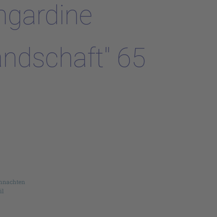
ngardine
andschaft" 65
hnachten
il