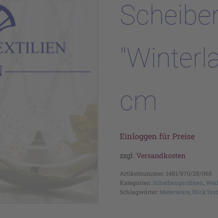
Scheibe
"Winterl
cm
Einloggen für Preise
zzgl.
Versandkosten
Artikelnummer:
1481/970/28/065
Kategorien:
Scheibengardinen
,
Wei
Schlagwörter:
Meterware
,
StickText