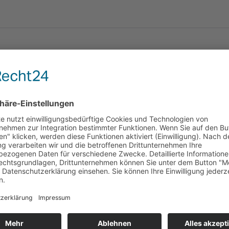
n: 30, 40 und 65 cm,
 Polyester, 30° waschbar
ke lieferbar!
te