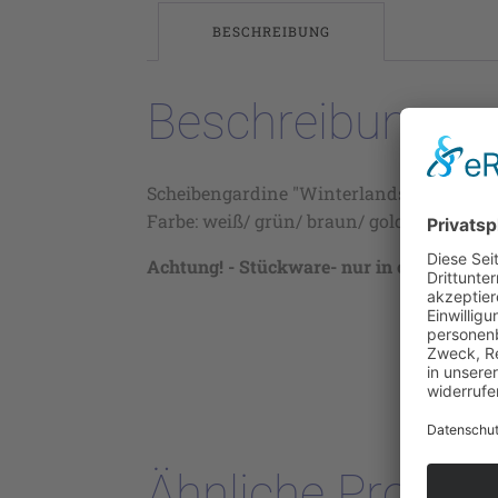
BESCHREIBUNG
Beschreibung
Scheibengardine "Winterlandschaft", Höhe
Farbe: weiß/ grün/ braun/ gold (28), 100%
Achtung! - Stückware- nur in ca 13 m Stüc
Ähnliche Produk