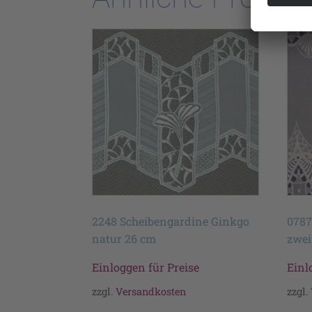
2248 Scheibengardine Ginkgo
0787
natur 26 cm
zwei
Einloggen für Preise
Einl
zzgl.
Versandkosten
zzgl.