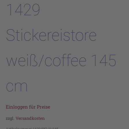
1429
Stickereistore
weiß/coffee 145
cm
Einloggen für Preise
zzgl.
Versandkosten
Artikelnummer:
1429/951/11/145