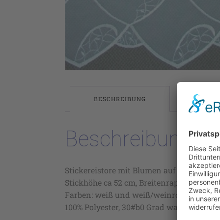
BESCHREIBUNG
Beschreibung
Stickereistore mit Blumen auf transpare
Stickhöhe ca 52 cm, Breitenrapport ca 16,3
Farben: weiß und weiß/weinrot (8),
100% Polyester, 30#b0 Grad waschbar