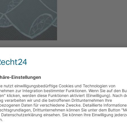
nter Webgardine,
 cm,