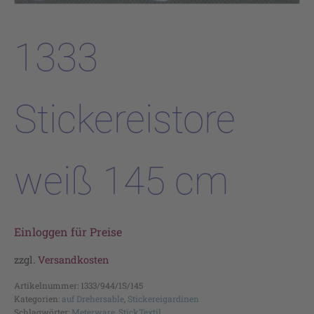
1333
Stickereistore
weiß 145 cm
Einloggen für Preise
zzgl.
Versandkosten
Artikelnummer:
1333/944/1S/145
Kategorien:
auf Drehersable
,
Stickereigardinen
Schlagwörter:
Meterware
,
StickTextil