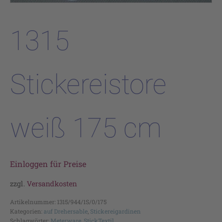
1315
Stickereistore
weiß 175 cm
Einloggen für Preise
zzgl.
Versandkosten
Artikelnummer:
1315/944/1S/0/175
Kategorien:
auf Drehersable
,
Stickereigardinen
Schlagwörter:
Meterware
,
StickTextil