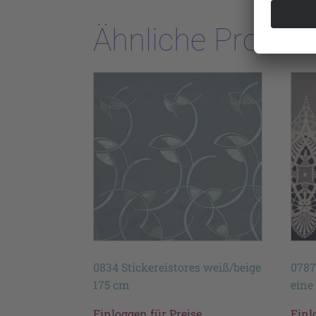
Ähnliche Produk
0834 Stickereistores weiß/beige
0787
175 cm
eine
Einloggen für Preise
Einl