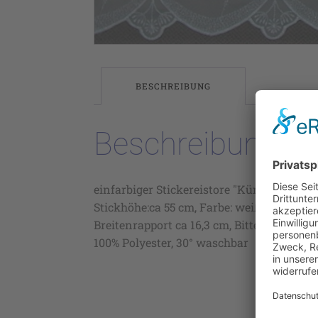
BESCHREIBUNG
Beschreibung
einfarbiger Stickereistore "Kümmel" auf 
Stickhöhe:ca 55 cm, Farbe: weiß,
Breitenrapport ca 16,3 cm, Bitte im Rappor
100% Polyester, 30° waschbar