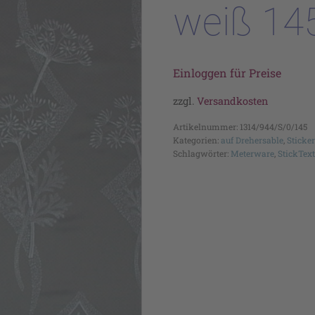
weiß 14
Einloggen für Preise
zzgl.
Versandkosten
Artikelnummer:
1314/944/S/0/145
Kategorien:
auf Drehersable
,
Sticke
Schlagwörter:
Meterware
,
StickText