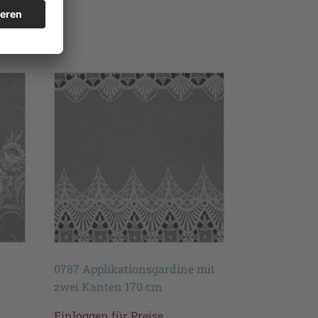
0787 Applikationsgardine mit
zwei Kanten 170 cm
Einloggen für Preise