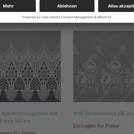
te
 Applikationsgardine mit
0348 Stickereistore 255 cm
 Kante 140 cm
Einloggen für Preise
oggen für Preise