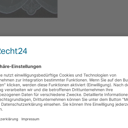
transparenten Drehersable`,
t bestellen!