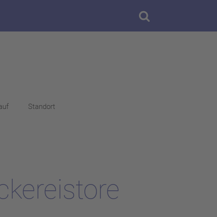
auf
Standort
ckereistore