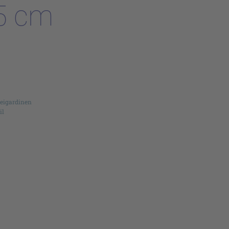
5 cm
reigardinen
il