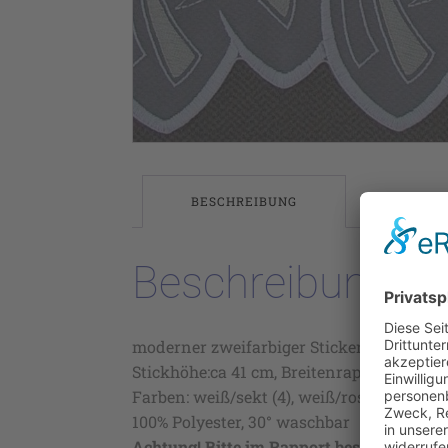
BESCHREIBUNG
Beschreibung
moderner zweifarbiger Stickereistore auf
Stickhöhe:ca 41 cm, Breitenrapport ca 16,3
Farben: weiß/sekt (4), weiß/rose` (6),
100% Polyester, 30° waschbar
Achtung! Bitte im Rapport bestellen!