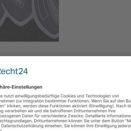
 transparenten Drehersable`,
 cm,