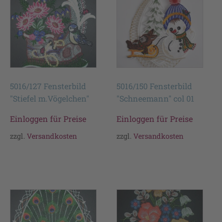
5016/127 Fensterbild
5016/150 Fensterbild
"Stiefel m.Vögelchen"
"Schneemann" col 01
Einloggen für Preise
Einloggen für Preise
zzgl.
Versandkosten
zzgl.
Versandkosten