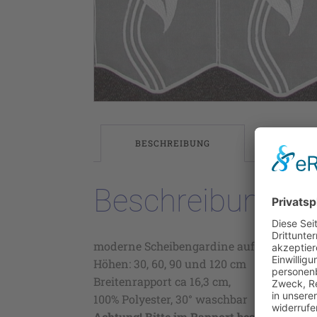
BESCHREIBUNG
Beschreibung
moderne Scheibengardine auf Voile, Farbe
Höhen: 30, 60, 90 und 120 cm
Breitenrapport ca 16,3 cm,
100% Polyester, 30° waschbar
Achtung! Bitte im Rapport bestellen!