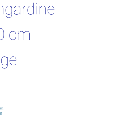
ngardine
80 cm
ige
en
il