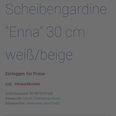
Scheibengardine
"Enna" 30 cm
weiß/beige
Einloggen für Preise
zzgl.
Versandkosten
Artikelnummer:
92/4078/01/030
Kategorien:
Allzeit
,
Scheibengardinen
Schlagwörter:
Meterware
,
StickTextil