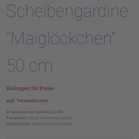
Scheibengardine
"Maiglöckchen"
50 cm
Einloggen für Preise
zzgl.
Versandkosten
Artikelnummer:
92/4066/01/050
Kategorien:
Allzeit
,
Scheibengardinen
Schlagwörter:
Meterware
,
StickTextil