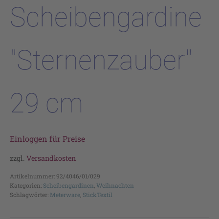
Scheibengardine
"Sternenzauber"
29 cm
Einloggen für Preise
zzgl.
Versandkosten
Artikelnummer:
92/4046/01/029
Kategorien:
Scheibengardinen
,
Weihnachten
Schlagwörter:
Meterware
,
StickTextil