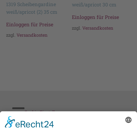
1319 Scheibengardine
weiß/apricot 30 cm
weiß/apricot (2) 35 cm
Einloggen für Preise
Einloggen für Preise
zzgl.
Versandkosten
zzgl.
Versandkosten
Cookie-Einstellungen