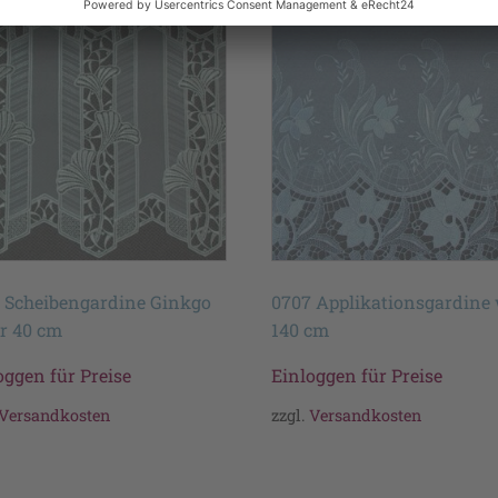
 Scheibengardine Ginkgo
0707 Applikationsgardine
r 40 cm
140 cm
oggen für Preise
Einloggen für Preise
Versandkosten
zzgl.
Versandkosten