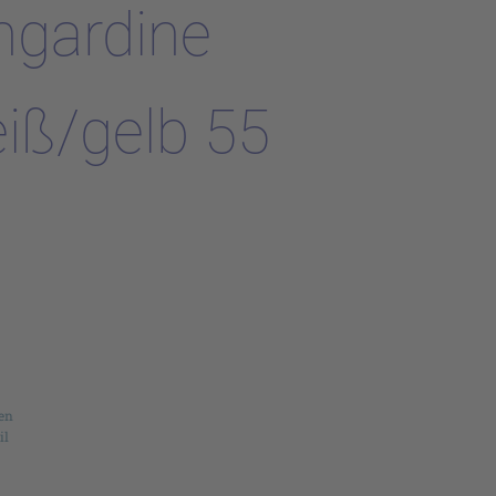
ngardine
eiß/gelb 55
en
il