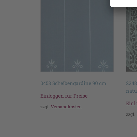
0458 Scheibengardine 90 cm
2248
natu
Einloggen für Preise
Einl
zzgl.
Versandkosten
zzgl.