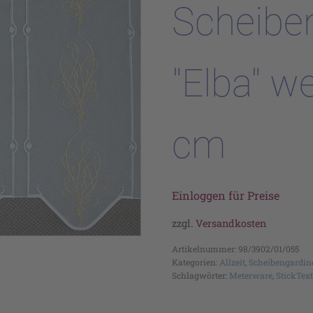
Scheibe
"Elba" w
cm
Einloggen für Preise
zzgl.
Versandkosten
Artikelnummer:
98/3902/01/055
Kategorien:
Allzeit
,
Scheibengardin
Schlagwörter:
Meterware
,
StickText