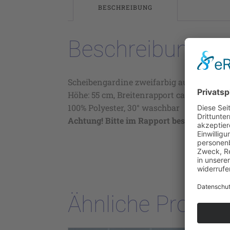
BESCHREIBUNG
Beschreibung
Scheibengardine zweifarbig auf Sable`, Far
Höhe: 55 cm, Breitenrapport ca 16,2 cm,
100% Polyester, 30° waschbar
Achtung! Bitte im Rapport bestellen!
Ähnliche Produk