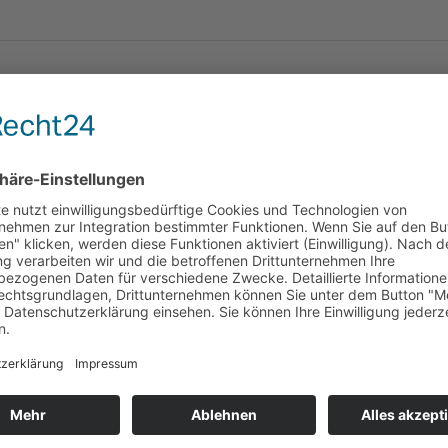
be: weiß/ gelb,
te