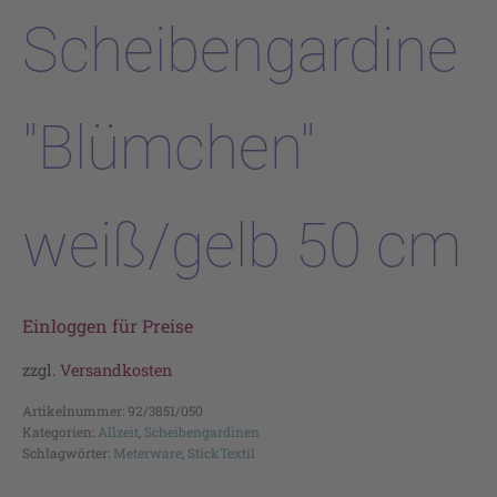
Scheibengardine
"Blümchen"
weiß/gelb 50 cm
Einloggen für Preise
zzgl.
Versandkosten
Artikelnummer:
92/3851/050
Kategorien:
Allzeit
,
Scheibengardinen
Schlagwörter:
Meterware
,
StickTextil