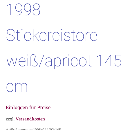
1998
Stickereistore
weiß/apricot 145
cm
Einloggen für Preise
zzgl.
Versandkosten
Artikelnummer:
1998/944/02/145