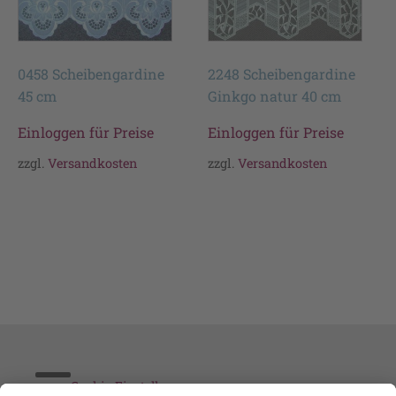
0458 Scheibengardine
2248 Scheibengardine
45 cm
Ginkgo natur 40 cm
Einloggen für Preise
Einloggen für Preise
zzgl.
Versandkosten
zzgl.
Versandkosten
Cookie-Einstellungen