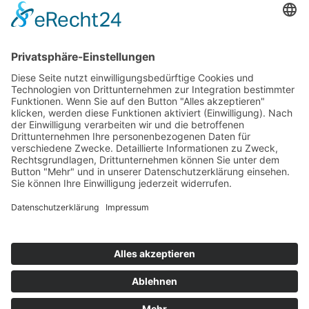
Stickereien & Textilien GmbH| Alle Rechte vorbehalten