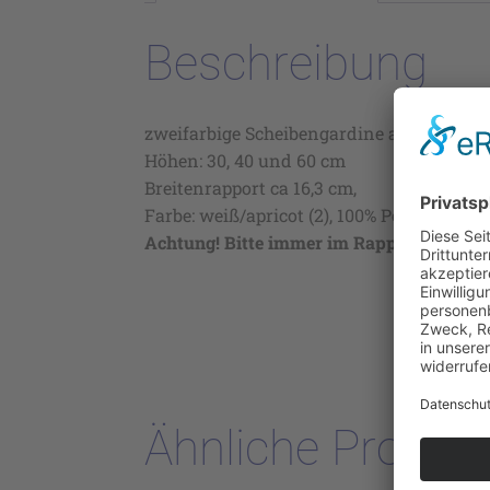
Beschreibung
zweifarbige Scheibengardine auf Käselei
Höhen: 30, 40 und 60 cm
Breitenrapport ca 16,3 cm,
Farbe: weiß/apricot (2), 100% Polyester, 3
Achtung! Bitte immer im Rapport bestelle
Ähnliche Produk