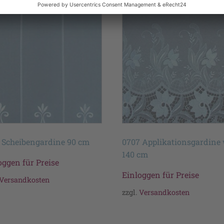
 Scheibengardine 90 cm
0707 Applikationsgardine
140 cm
oggen für Preise
Einloggen für Preise
Versandkosten
zzgl.
Versandkosten