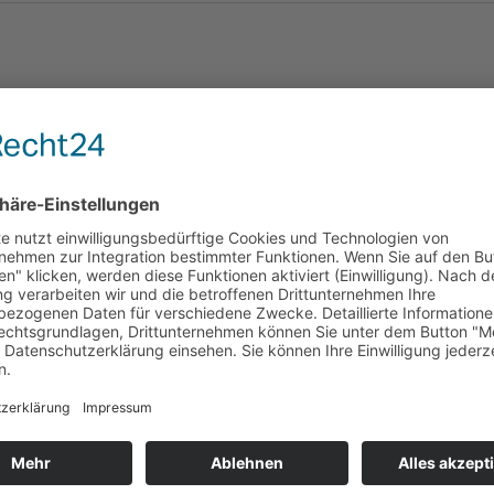
nen,
0° waschbar
n!
te