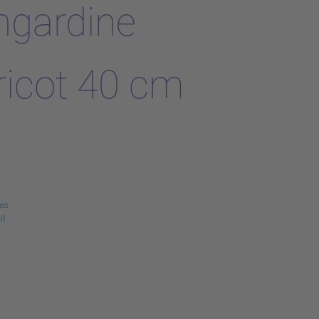
ngardine
ricot 40 cm
en
il