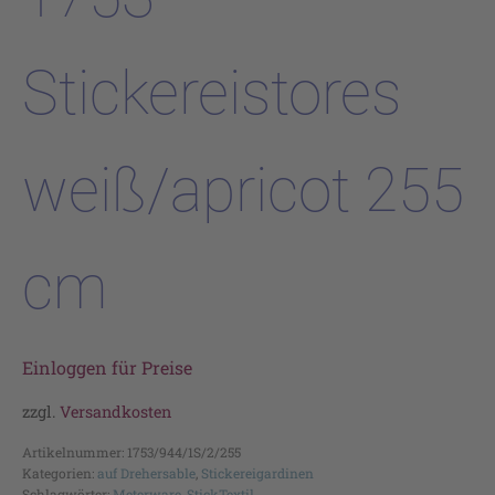
Stickereistores
weiß/apricot 255
cm
Einloggen für Preise
zzgl.
Versandkosten
Artikelnummer:
1753/944/1S/2/255
Kategorien:
auf Drehersable
,
Stickereigardinen
Schlagwörter:
Meterware
,
StickTextil