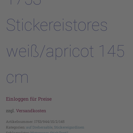
Stickereistores
weiß/apricot 145
cm
Einloggen für Preise
zzgl.
Versandkosten
Artikelnummer:
1753/944/1S/2/145
Kategorien:
auf Drehersable
,
Stickereigardinen
Schlagwörter:
Meterware
,
StickTextil