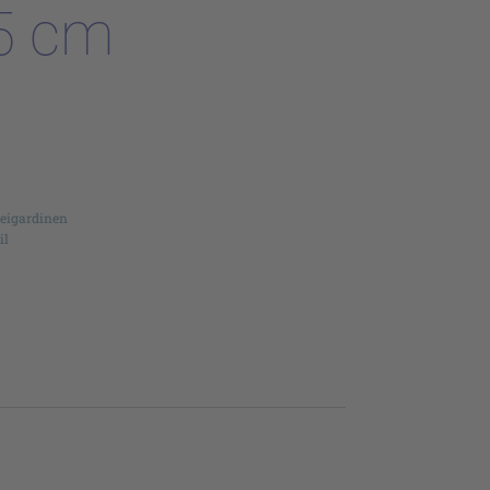
5 cm
reigardinen
il