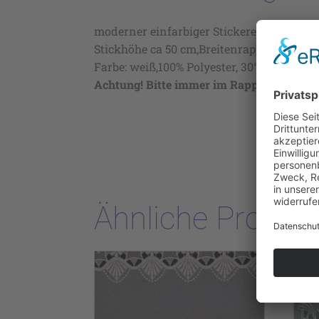
moderner einfarbiger Stickereistore mit 
Stickhöhe ca 50 cm,Breitenrapport ca 16,3
Farbe: weiß,100% Polyester, 30° waschbar
Achtung! Bitte immer im Rapport bestelle
Ähnliche Produk