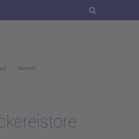
auf
Standort
ckereistore