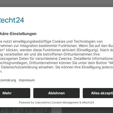
2 Kanten,
 cm,
n!
te