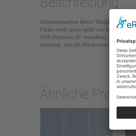
Beschreibung
Scheibengardine Motiv "Maiglöckchen" auf
Farbe: weiß/ grün/ gelb/ rot/ braun (81), H
100% Polyester, 30° waschbar
Achtung - nur als Stückware (ca 13 m ) lie
Ähnliche Produk