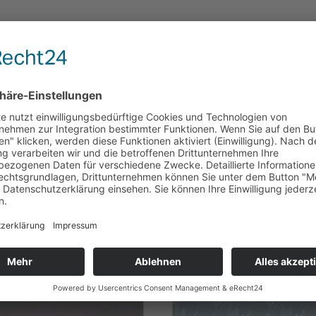
 Voile,
öhe: 40 cm,
ferbar!
te