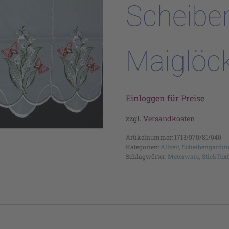
Scheiben
Maiglöc
Einloggen für Preise
zzgl.
Versandkosten
Artikelnummer:
1713/970/81/040
Kategorien:
Allzeit
,
Scheibengardin
Schlagwörter:
Meterware
,
StickText