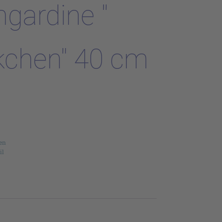
gardine "
kchen" 40 cm
en
il