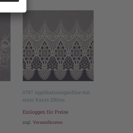
0787 Applikationsgardine mit
einer Kante 250cm
Einloggen für Preise
zzgl.
Versandkosten