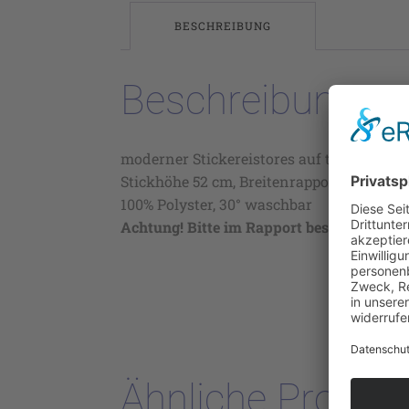
BESCHREIBUNG
Beschreibung
moderner Stickereistores auf transparen
Stickhöhe 52 cm, Breitenrapport ca 16,3 c
100% Polyster, 30° waschbar
Achtung! Bitte im Rapport bestellen!
Ähnliche Produk