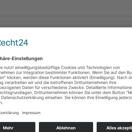
ter Webgardine,
m
te