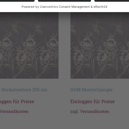
 Stickereistore 255 cm
0348 Musterhänger
oggen für Preise
Einloggen für Preise
Versandkosten
zzgl.
Versandkosten