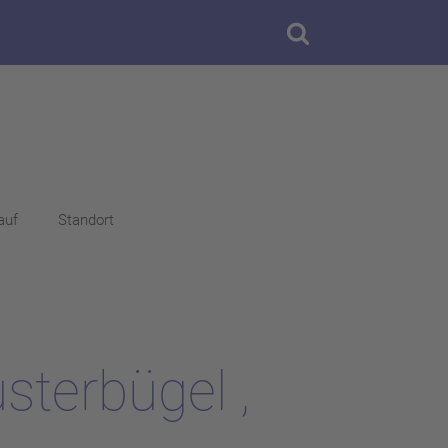
auf
Standort
terbügel ,