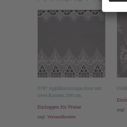
0787 Applikationsgardine mit
0348
zwei Kanten 290 cm
Einl
Einloggen für Preise
zzgl.
zzgl.
Versandkosten