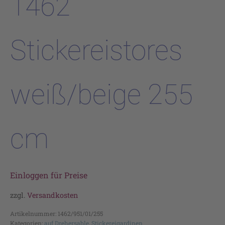
1462
Stickereistores
weiß/beige 255
cm
Einloggen für Preise
zzgl.
Versandkosten
Artikelnummer:
1462/951/01/255
Kategorien:
auf Drehersable
,
Stickereigardinen