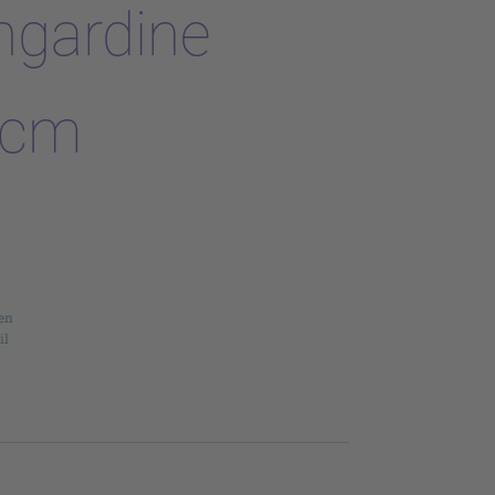
ngardine
 cm
en
il