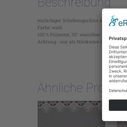
Beschreibung
einfarbiger Scheibengardine auf Voile, v
Farbe: weiß
100 % Polyester, 30° waschbar
Achtung - nur als Stückware (ca 13 m ) lie
Ähnliche Produk