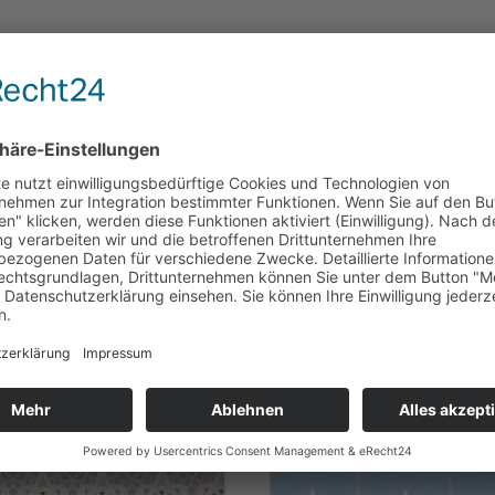
erschiedene Größen,
ferbar!
te