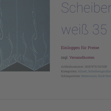
Scheibe
weiß 35
Einloggen für Preise
zzgl.
Versandkosten
Artikelnummer:
1415/970/10/035
Kategorien:
Allzeit
,
Scheibengardin
Schlagwörter:
Meterware
,
StickText