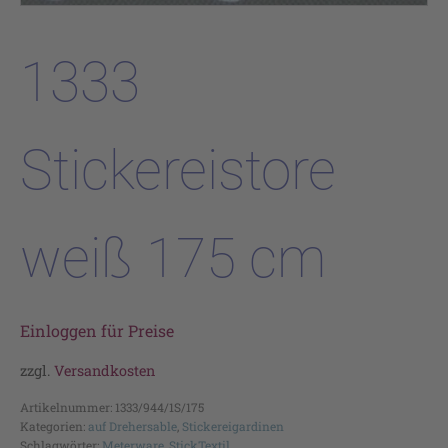
1333
Stickereistore
weiß 175 cm
Einloggen für Preise
zzgl.
Versandkosten
Artikelnummer:
1333/944/1S/175
Kategorien:
auf Drehersable
,
Stickereigardinen
Schlagwörter:
Meterware
,
StickTextil