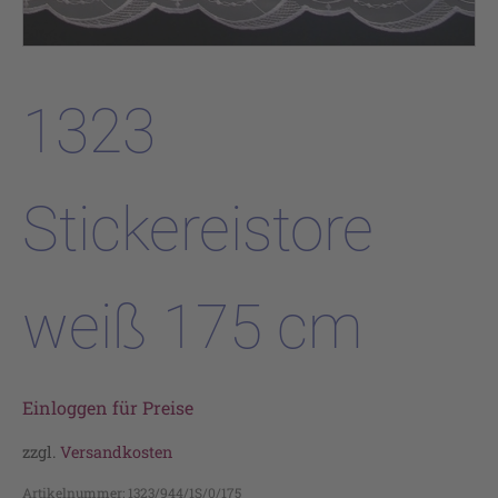
1323
Stickereistore
weiß 175 cm
Einloggen für Preise
zzgl.
Versandkosten
Artikelnummer:
1323/944/1S/0/175