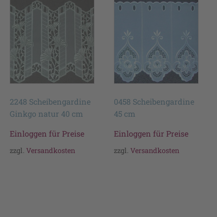
2248 Scheibengardine
0458 Scheibengardine
Ginkgo natur 40 cm
45 cm
Einloggen für Preise
Einloggen für Preise
zzgl.
Versandkosten
zzgl.
Versandkosten