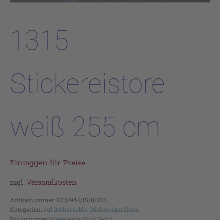
1315
Stickereistore
weiß 255 cm
Einloggen für Preise
zzgl.
Versandkosten
Artikelnummer:
1315/944/1S/0/255
Kategorien:
auf Drehersable
,
Stickereigardinen
Schlagwörter:
Meterware
,
StickTextil